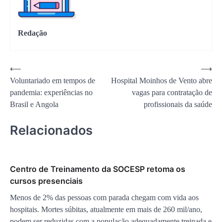
Redação
Navegação
⟵
⟶
Voluntariado em tempos de
Hospital Moinhos de Vento abre
de
pandemia: experiências no
vagas para contratação de
Post
Brasil e Angola
profissionais da saúde
Relacionados
Centro de Treinamento da SOCESP retoma os
cursos presenciais
Menos de 2% das pessoas com parada chegam com vida aos
hospitais. Mortes súbitas, atualmente em mais de 260 mil/ano,
podem ser reduzidas com a população adequadamente treinada e