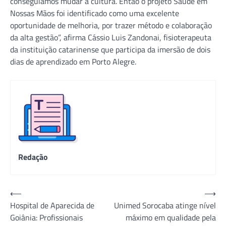
conseguíamos mudar a cultura. Então o projeto Saúde em
Nossas Mãos foi identificado como uma excelente
oportunidade de melhoria, por trazer método e colaboração
da alta gestão”, afirma Cássio Luis Zandonai, fisioterapeuta
da instituição catarinense que participa da imersão de dois
dias de aprendizado em Porto Alegre.
Redação
Navegação
⟵
⟶
Hospital de Aparecida de
Unimed Sorocaba atinge nível
de
Goiânia: Profissionais
máximo em qualidade pela
Post