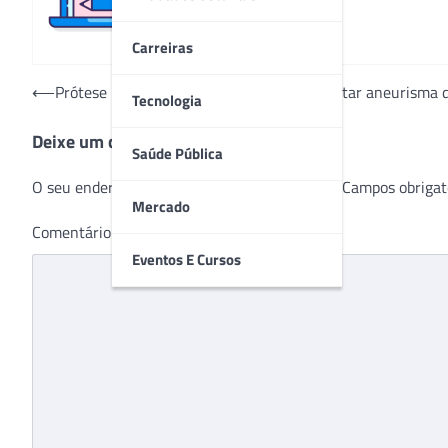
Carreiras
Navegação
⟵
Prótese inédita no país é utilizada para tratar aneurisma
Tecnologia
de
Deixe um comentário
Post
Saúde Pública
O seu endereço de e-mail não será publicado.
Campos obrigat
Mercado
Comentário
*
Eventos E Cursos