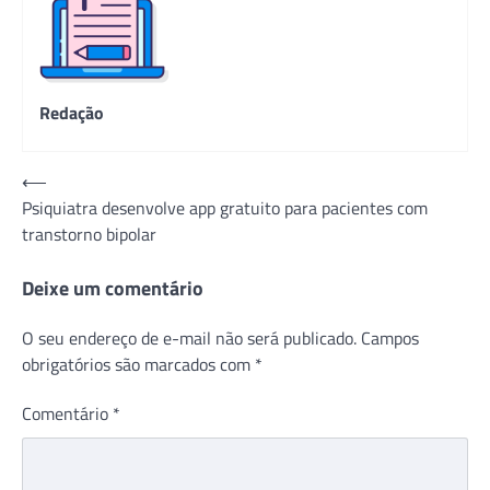
Redação
Navegação
⟵
Psiquiatra desenvolve app gratuito para pacientes com
de
transtorno bipolar
Post
Deixe um comentário
O seu endereço de e-mail não será publicado.
Campos
obrigatórios são marcados com
*
Comentário
*