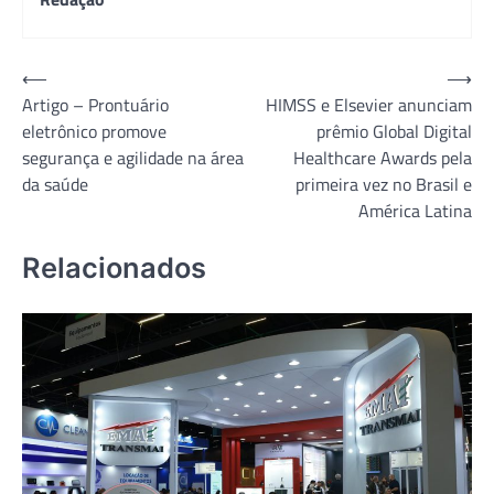
Navegação
⟵
⟶
Artigo – Prontuário
HIMSS e Elsevier anunciam
de
eletrônico promove
prêmio Global Digital
Post
segurança e agilidade na área
Healthcare Awards pela
da saúde
primeira vez no Brasil e
América Latina
Relacionados