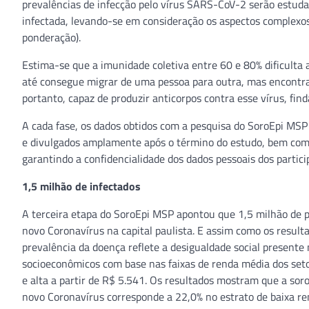
prevalências de infecção pelo vírus SARS-CoV-2 serão estuda
infectada, levando-se em consideração os aspectos complexos
ponderação).
Estima-se que a imunidade coletiva entre 60 e 80% dificulta
até consegue migrar de uma pessoa para outra, mas encontra
portanto, capaz de produzir anticorpos contra esse vírus, fin
A cada fase, os dados obtidos com a pesquisa do SoroEpi MSP
e divulgados amplamente após o término do estudo, bem como
garantindo a confidencialidade dos dados pessoais dos partici
1,5 milhão de infectados
A terceira etapa do SoroEpi MSP apontou que 1,5 milhão de 
novo Coronavírus na capital paulista. E assim como os resul
prevalência da doença reflete a desigualdade social presente n
socioeconômicos com base nas faixas de renda média dos setor
e alta a partir de R$ 5.541. Os resultados mostram que a soro
novo Coronavírus corresponde a 22,0% no estrato de baixa rend