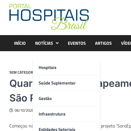
Skip
to
content
INÍCIO
NOTÍCIAS
EVENTOS
ARTIGOS
VÍDE
Hospitais
SEM CATEGORIA
Quarta etapa do mapeam
Saúde Suplementar
São Paulo
Gestão
06/10/2020
Infraestrutura
Começou na quinta-feira (1º) a quarta fase do projeto ‘SoroE
Entidades Setoriais