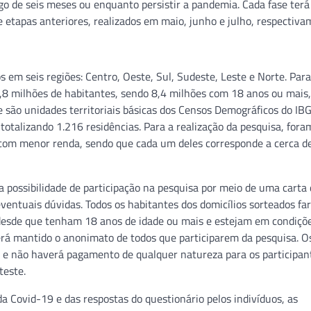
go de seis meses ou enquanto persistir a pandemia. Cada fase terá
e etapas anteriores, realizados em maio, junho e julho, respectiva
s em seis regiões: Centro, Oeste, Sul, Sudeste, Leste e Norte. Par
8 milhões de habitantes, sendo 8,4 milhões com 18 anos ou mais,
e são unidades territoriais básicas dos Censos Demográficos do IB
totalizando 1.216 residências. Para a realização da pesquisa, fora
os com menor renda, sendo que cada um deles corresponde a cerca 
a possibilidade de participação na pesquisa por meio de uma carta
entuais dúvidas. Todos os habitantes dos domicílios sorteados fa
 desde que tenham 18 anos de idade ou mais e estejam em condiçõ
será mantido o anonimato de todos que participarem da pesquisa. O
– e não haverá pagamento de qualquer natureza para os participan
teste.
da Covid-19 e das respostas do questionário pelos indivíduos, as