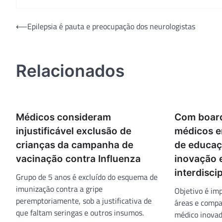
Navegação
⟵
Epilepsia é pauta e preocupação dos neurologistas
de
Post
Relacionados
Médicos consideram
Com board
injustificável exclusão de
médicos e
crianças da campanha de
de educaç
vacinação contra Influenza
inovação 
interdiscip
Grupo de 5 anos é excluído do esquema de
imunização contra a gripe
Objetivo é im
peremptoriamente, sob a justificativa de
áreas e compa
que faltam seringas e outros insumos.
médico inovado