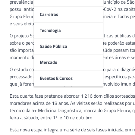
prevalência da infecção por SARS-CoV-2 no Município de São Pa
possui anticorpos contra o Coronavírus SARS-CoV-2 na capita
Carreiras
Grupo Fleury, IBOPE Inteligência, Instituto Semeia e Todos p
e seus efeitos sobre a sociedade brasileira.
Tecnologia
O projeto SoroEpi MSP pretende subsidiar políticas públicas
sobre o percentual de pessoas já infectadas que poderão esta
Saúde Pública
são importantes para que as autoridades de saúde possam tom
momento de retomada de atividades em diferentes áreas e ser
Mercado
O estudo consiste em aplicar o teste sorológico para o diagn
processado e usado na detecção de anticorpos específicos par
Eventos E Cursos
que já foram infectadas e que podem ter desenvolvido imunid
Esta quarta fase pretende abordar 1.216 domicílios sorteados
moradores acima de 18 anos. As visitas serão realizadas por 
técnico da a+ Medicina Diagnóstica, marca do Grupo Fleury, q
feira a sábado, entre 1º e 10 de outubro.
Esta nova etapa integra uma série de seis fases iniciada em 