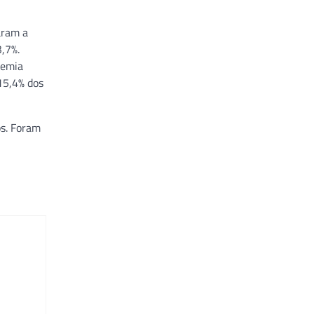
aram a
,7%.
demia
15,4% dos
os. Foram