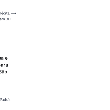
nédita,
⟶
 em 3D
sa e
para
São
 Padrão