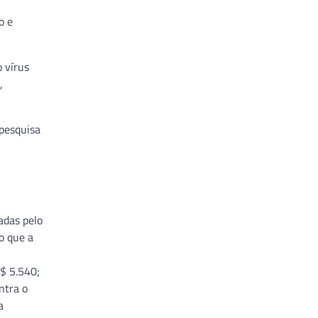
o e
 vírus
,
 pesquisa
adas pelo
o que a
R$ 5.540;
ntra o
a