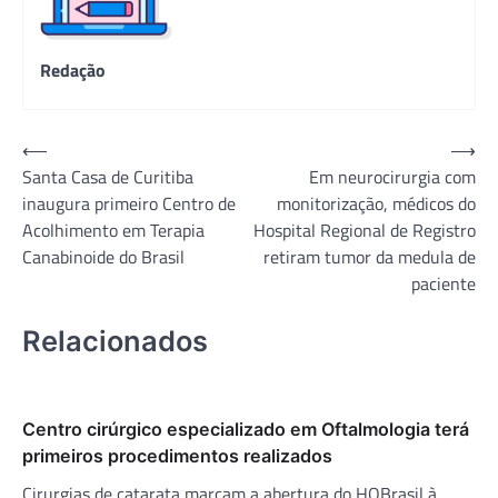
Redação
Navegação
⟵
⟶
Santa Casa de Curitiba
Em neurocirurgia com
de
inaugura primeiro Centro de
monitorização, médicos do
Post
Acolhimento em Terapia
Hospital Regional de Registro
Canabinoide do Brasil
retiram tumor da medula de
paciente
Relacionados
Centro cirúrgico especializado em Oftalmologia terá
primeiros procedimentos realizados
Cirurgias de catarata marcam a abertura do HOBrasil à