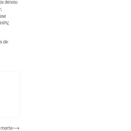
os deixou
r,
sse
 HPV,
s de
e morte
⟶