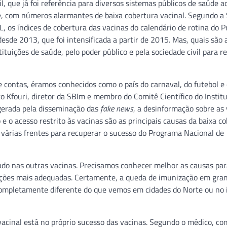
l, que já foi referência para diversos sistemas públicos de saúde a
, com números alarmantes de baixa cobertura vacinal. Segundo a
AL, os índices de cobertura das vacinas do calendário de rotina do 
sde 2013, que foi intensificada a partir de 2015. Mas, quais são 
tituições de saúde, pelo poder público e pela sociedade civil para r
 contas, éramos conhecidos como o país do carnaval, do futebol e
o Kfouri, diretor da SBIm e membro do Comitê Científico do Instit
e gerada pela disseminação das
fake news
, a desinformação sobre as
 o acesso restrito às vacinas são as principais causas da baixa c
m várias frentes para recuperar o sucesso do Programa Nacional de
ado nas outras vacinas. Precisamos conhecer melhor as causas par
ações mais adequadas. Certamente, a queda de imunização em gra
completamente diferente do que vemos em cidades do Norte ou no i
vacinal está no próprio sucesso das vacinas. Segundo o médico, co