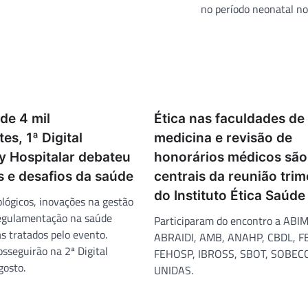
no período neonatal no
de 4 mil
Ética nas faculdades de
es, 1ª Digital
medicina e revisão de
y Hospitalar debateu
honorários médicos são
s e desafios da saúde
centrais da reunião trim
do Instituto Ética Saúde
lógicos, inovações na gestão
regulamentação na saúde
Participaram do encontro a ABI
s tratados pelo evento.
ABRAIDI, AMB, ANAHP, CBDL, F
sseguirão na 2ª Digital
FEHOSP, IBROSS, SBOT, SOBECC
gosto.
UNIDAS.