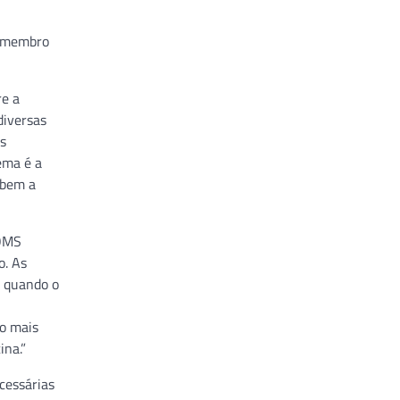
m membro
re a
diversas
as
ema é a
ebem a
 OMS
o. As
, quando o
to mais
ina.”
ecessárias