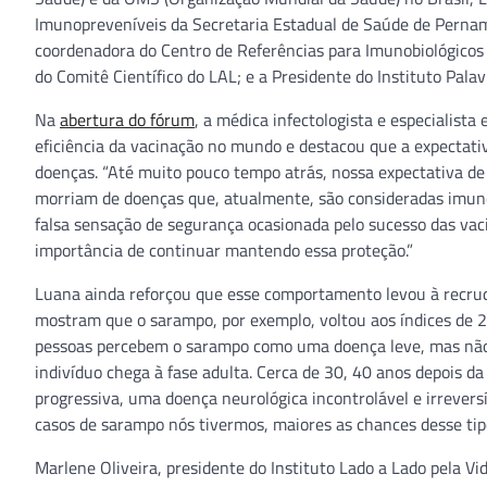
Imunopreveníveis da Secretaria Estadual de Saúde de Pernamb
coordenadora do Centro de Referências para Imunobiológicos
do Comitê Científico do LAL; e a Presidente do Instituto Palav
Na
abertura do fórum
, a médica infectologista e especialis
eficiência da vacinação no mundo e destacou que a expectativ
doenças. “Até muito pouco tempo atrás, nossa expectativa de 
morriam de doenças que, atualmente, são consideradas imuno
falsa sensação de segurança ocasionada pelo sucesso das v
importância de continuar mantendo essa proteção.”
Luana ainda reforçou que esse comportamento levou à recrud
mostram que o sarampo, por exemplo, voltou aos índices de 2
pessoas percebem o sarampo como uma doença leve, mas não é
indivíduo chega à fase adulta. Cerca de 30, 40 anos depois da
progressiva, uma doença neurológica incontrolável e irrevers
casos de sarampo nós tivermos, maiores as chances desse tipo
Marlene Oliveira, presidente do Instituto Lado a Lado pela Vid