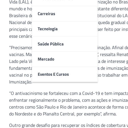
Vida (LAL), é a relevância do programa de imunização no Brasi
mundo e hoje se mostra em uma realidade bastante diferente
Carreiras
Brasileira de Imunizações (SBIm), parceira institucional do L
Nacional de Imunizações (PNI) registram uma queda gradual de
Tecnologia
principais causas dessa redução e o que deve ser feito por ins
esse cenário?
Saúde Pública
“Precisamos recuperar o protagonismo da vacinação. Afinal de
vacinas. Mas, estamos perdendo esses títulos”, ressalta Renat
Mercado
Lado pela Vida (LAL). Para o especialista, a falta de interess
fundamentais que fazem parte dos calendários de imunização e
Eventos E Cursos
vacinal no país. O médico acredita que é preciso trabalhar e
Imunização.
“O antivacinismo se fortaleceu com a Covid-19 e tem impact
enfrentar regionalmente o problema, com as ações e imuniz
centros como São Paulo e Rio de Janeiro acontece de forma 
do Nordeste e do Planalto Central, por exemplo”, afirma.
Outro grande desafio para recuperar os índices de cobertura 