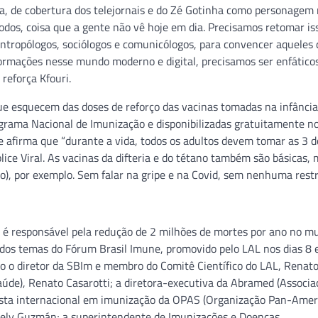
ta, de cobertura dos telejornais e do Zé Gotinha como personagem
odos, coisa que a gente não vê hoje em dia. Precisamos retomar is
antropólogos, sociólogos e comunicólogos, para convencer aqueles
rmações nesse mundo moderno e digital, precisamos ser enfático
reforça Kfouri.
que esquecem das doses de reforço das vacinas tomadas na infância
grama Nacional de Imunização e disponibilizadas gratuitamente n
e afirma que “durante a vida, todos os adultos devem tomar as 3 d
ice Viral. As vacinas da difteria e do tétano também são básicas, 
, por exemplo. Sem falar na gripe e na Covid, sem nenhuma restri
é responsável pela redução de 2 milhões de mortes por ano no m
 dos temas do Fórum Brasil Imune, promovido pelo LAL nos dias 8 
ão o diretor da SBIm e membro do Comitê Científico do LAL, Renato
aúde), Renato Casarotti; a diretora-executiva da Abramed (Associa
alista internacional em imunização da OPAS (Organização Pan-Amer
Lely Guzmán; a superintendente de Imunizações e Doenças