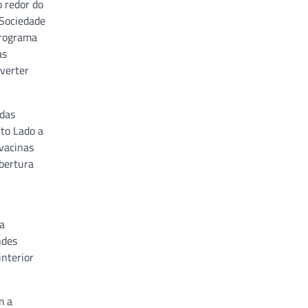
o redor do
 Sociedade
Programa
as
everter
 das
uto Lado a
 vacinas
obertura
a
ndes
nterior
m a