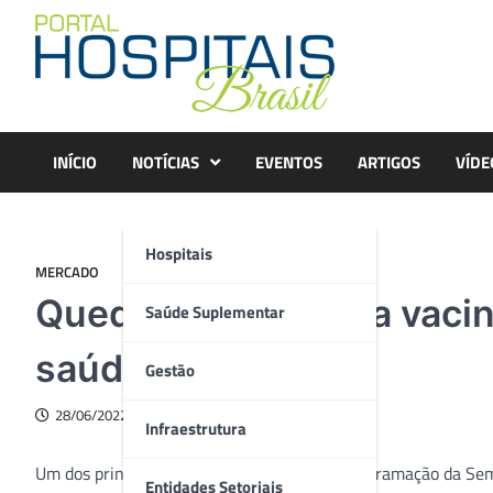
Skip
to
content
INÍCIO
NOTÍCIAS
EVENTOS
ARTIGOS
VÍDE
Hospitais
MERCADO
Queda da cobertura vacin
Saúde Suplementar
saúde no Brasil
Gestão
28/06/2022
Infraestrutura
Um dos principais temas de discussão na programação da Sem
Entidades Setoriais