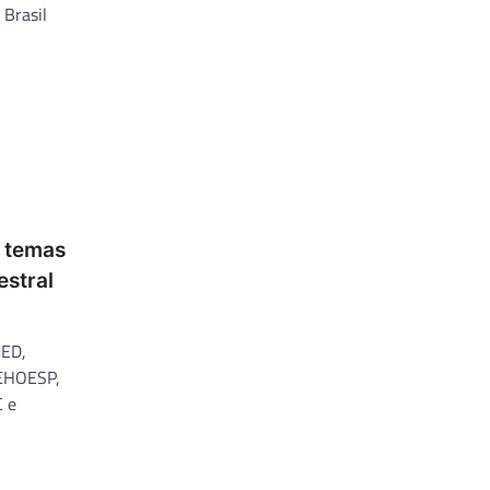
 Brasil
 temas
estral
MED,
EHOESP,
 e