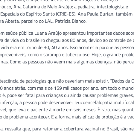
uco, Ana Catarina de Melo Araújo; a pediatra, infectologista e
 Especiais do Espírito Santo (CRIE-ES), Ana Paula Burian, també
ra Aberta, parceiro do LAL, Patrícia Blanco.
ta em saúde pública Luana Araújo apresentou importantes dados sob
a de vida do brasileiro chegou aos 80 anos, devido ao controle de 
vida era em torno de 30, 40 anos. Isso acontecia porque as pesso
preveníveis, como o sarampo e tuberculose. Hoje, o grande probl
acinas. Como as pessoas não veem mais algumas doenças, não perc
escência de patologias que não deveriam mais existir. “Dados da
0 anos atrás, com mais de 159 mil casos por ano, em todo o mund
, pode ser fatal para crianças ou ainda causar problemas graves
 infecção, a pessoa pode desenvolver leucoencefalopatia multifocal
ível, que leva o paciente à morte em seis meses. É raro, mas quan
 de problema acontecer. E a forma mais eficaz de proteção é a vac
a, ressalta que, para retomar a cobertura vacinal no Brasil, são n