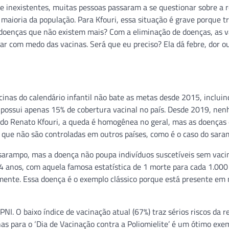
 inexistentes, muitas pessoas passaram a se questionar sobre a r
aioria da população. Para Kfouri, essa situação é grave porque t
doenças que não existem mais? Com a eliminação de doenças, as v
ar com medo das vacinas. Será que eu preciso? Ela dá febre, dor o
inas do calendário infantil não bate as metas desde 2015, incluin
e possui apenas 15% de cobertura vacinal no país. Desde 2019, ne
undo Renato Kfouri, a queda é homogênea no geral, mas as doenças
 que não são controladas em outros países, como é o caso do sara
 sarampo, mas a doença não poupa indivíduos suscetíveis sem vaci
 4 anos, com aquela famosa estatística de 1 morte para cada 1.000
zmente. Essa doença é o exemplo clássico porque está presente em
I. O baixo índice de vacinação atual (67%) traz sérios riscos da r
as para o ‘Dia de Vacinação contra a Poliomielite’ é um ótimo exe