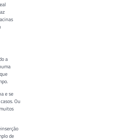
eal
raz
acinas
u
do a
nhuma
 que
mpo.
na e se
 casos. Ou
 muitos
einserção
mplo de