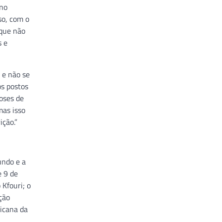
 no
so, com o
 que não
s e
 e não se
os postos
oses de
mas isso
ção.”
undo e a
e 9 de
 Kfouri; o
ção
icana da