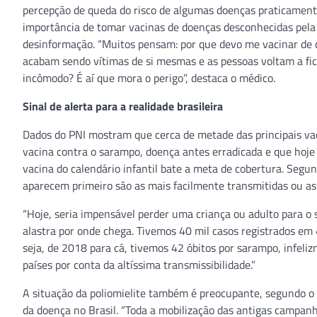
percepção de queda do risco de algumas doenças praticamente
importância de tomar vacinas de doenças desconhecidas pela m
desinformação. “Muitos pensam: por que devo me vacinar de 
acabam sendo vítimas de si mesmas e as pessoas voltam a fic
incômodo? É aí que mora o perigo”, destaca o médico.
Sinal de alerta para a realidade brasileira
Dados do PNI mostram que cerca de metade das principais vac
vacina contra o sarampo, doença antes erradicada e que hoj
vacina do calendário infantil bate a meta de cobertura. Seg
aparecem primeiro são as mais facilmente transmitidas ou as
“Hoje, seria impensável perder uma criança ou adulto para o
alastra por onde chega. Tivemos 40 mil casos registrados em
seja, de 2018 para cá, tivemos 42 óbitos por sarampo, infeli
países por conta da altíssima transmissibilidade.”
A situação da poliomielite também é preocupante, segundo o PN
da doença no Brasil. “Toda a mobilização das antigas campanh