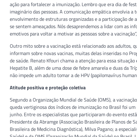
ação para fortalecer a imunização. Lembro que era dia de fes
imaginário das pessoas. A comunicação empática envolvia a t
envolvimento de estruturas organizadas e a participação de 
se sentem ameaçados. Nós desaprendemos a lidar com as info
emotivos para voltar a motivar as pessoas sobre a vacinação”, 
Outro mito sobre a vacinação está relacionado aos adultos, 
informam sobre novas vacinas, muitas delas inseridas no Pro
de saúde. Renato Kfouri chama a atenção para essa situação 
Hepatite B, além de uma dose de febre amarela e duas da Trípl
não impede um adulto tomar a de HPV (papilomavírus humano)
Atitude positiva e proteção coletiva
Segundo a Organização Mundial de Saúde (OMS), a vacinação 
queda vertiginosa dos índices de imunização no Brasil foi um
junho. Entre os especialistas que participaram do evento est
Presidente da Abramge (Associação Brasileira de Planos de S
Brasileira de Medicina Diagnóstica), Milva Pagano; a especi
Saúde) e da OMS (Organização Mundial da Saúde) no Brasil, 