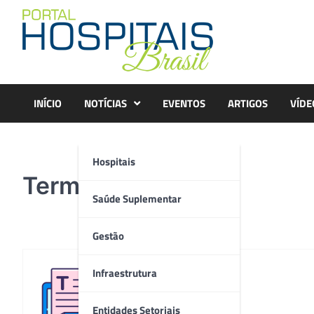
Skip
to
content
INÍCIO
NOTÍCIAS
EVENTOS
ARTIGOS
VÍDE
Hospitais
Termoimagem
Saúde Suplementar
Gestão
Infraestrutura
Redação
Entidades Setoriais