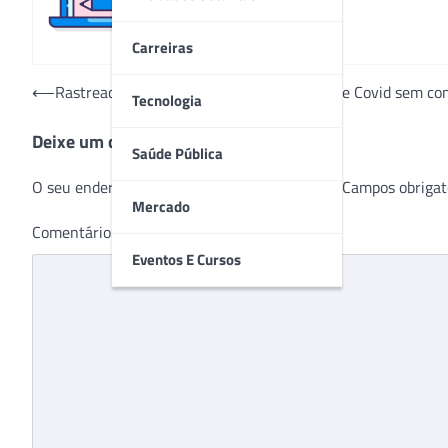
Carreiras
Navegação
⟵
Rastreador digital identifica tipos de gripe e Covid sem c
Tecnologia
de
Deixe um comentário
Post
Saúde Pública
O seu endereço de e-mail não será publicado.
Campos obrigat
Mercado
Comentário
*
Eventos E Cursos