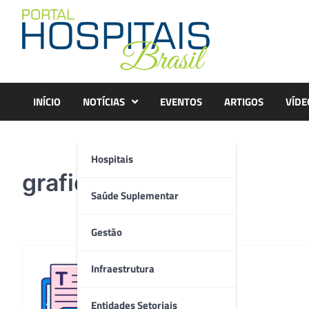
Skip
to
content
INÍCIO
NOTÍCIAS
EVENTOS
ARTIGOS
VÍDE
Hospitais
grafico1
Saúde Suplementar
Gestão
Infraestrutura
Redação
Entidades Setoriais