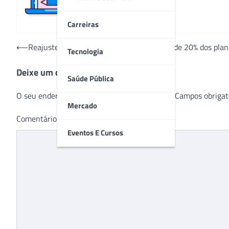
Carreiras
Navegação
⟵
Reajuste negativo da ANS alcança menos de 20% dos plan
Tecnologia
de
Deixe um comentário
Post
Saúde Pública
O seu endereço de e-mail não será publicado.
Campos obrigat
Mercado
Comentário
*
Eventos E Cursos