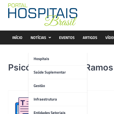
Skip
to
content
INÍCIO
NOTÍCIAS
EVENTOS
ARTIGOS
VÍDE
Hospitais
Psicóloga Andreia Ramos 
Saúde Suplementar
Gestão
Infraestrutura
Redação
Entidades Setoriais