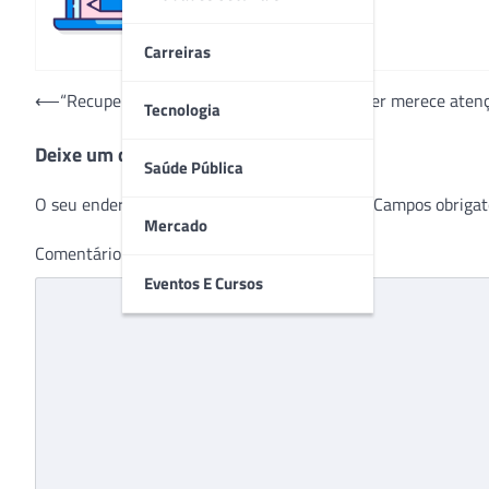
Carreiras
Navegação
⟵
“Recuperação emocional pós-cura do câncer merece atençã
Tecnologia
de
Deixe um comentário
Post
Saúde Pública
O seu endereço de e-mail não será publicado.
Campos obrigat
Mercado
Comentário
*
Eventos E Cursos