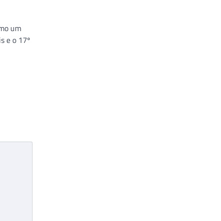
omo um
s e o 17º