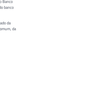
 o Banco
do banco
rado da
 comum, da