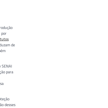
produção
 por
itutos
roduzam de
mbém
de SENAI
ação para
esa
oteção
ção desses