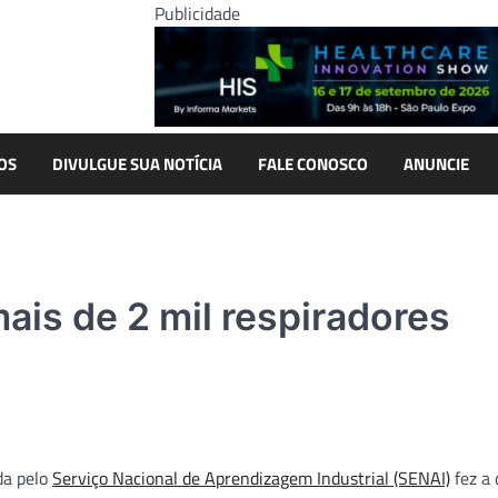
Publicidade
OS
DIVULGUE SUA NOTÍCIA
FALE CONOSCO
ANUNCIE
ais de 2 mil respiradores
da pelo
Serviço Nacional de Aprendizagem Industrial (SENAI)
fez a 