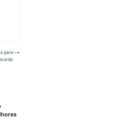
uz para
⟶
ecorde
é
lhores