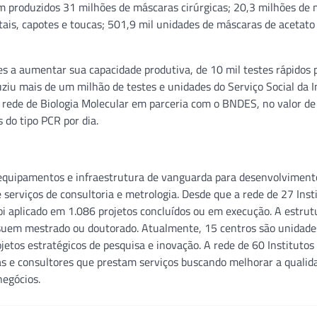
 produzidos 31 milhões de máscaras cirúrgicas; 20,3 milhões de
is, capotes e toucas; 501,9 mil unidades de máscaras de acetato 
ies a aumentar sua capacidade produtiva, de 10 mil testes rápidos 
uziu mais de um milhão de testes e unidades do Serviço Social da I
 rede de Biologia Molecular em parceria com o BNDES, no valor d
 do tipo PCR por dia.
 equipamentos e infraestrutura de vanguarda para desenvolviment
 serviços de consultoria e metrologia. Desde que a rede de 27 Inst
oi aplicado em 1.086 projetos concluídos ou em execução. A estrut
suem mestrado ou doutorado. Atualmente, 15 centros são unidade
jetos estratégicos de pesquisa e inovação. A rede de 60 Instituto
tas e consultores que prestam serviços buscando melhorar a qualid
negócios.