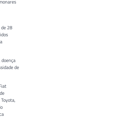
lmonares
A
 de 28
idos
da
a doença
ssidade de
Fiat
 de
 Toyota,
do
ca