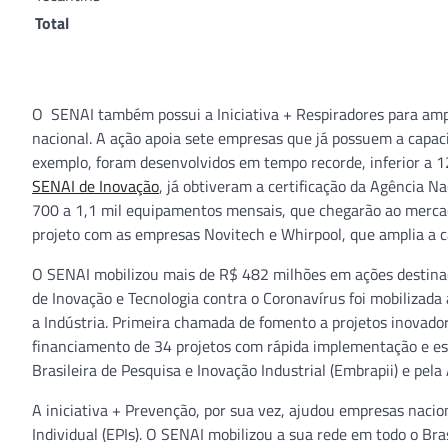
Total
O SENAI também possui a Iniciativa + Respiradores para amp
nacional. A ação apoia sete empresas que já possuem a capacid
exemplo, foram desenvolvidos em tempo recorde, inferior a 12
SENAI de Inovação
, já obtiveram a certificação da Agência N
700 a 1,1 mil equipamentos mensais, que chegarão ao mercad
projeto com as empresas Novitech e Whirpool, que amplia a c
O SENAI mobilizou mais de R$ 482 milhões em ações destinada
de Inovação e Tecnologia contra o Coronavírus foi mobilizada
a Indústria. Primeira chamada de fomento a projetos inovado
financiamento de 34 projetos com rápida implementação e esc
Brasileira de Pesquisa e Inovação Industrial (Embrapii) e pela
A iniciativa + Prevenção, por sua vez, ajudou empresas nac
Individual (EPIs). O SENAI mobilizou a sua rede em todo o Br