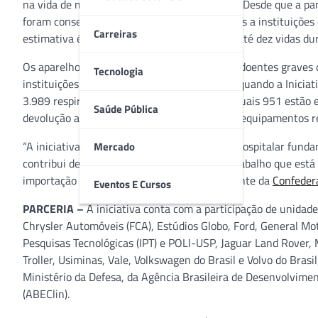
na vida de milhares pessoas em todo o Brasil. Desde que a p
foram consertados gratuitamente e devolvidos a instituições 
Carreiras
estimativa é cada equipamento possa salvar até dez vidas dur
Os aparelhos, importantes no tratamento de doentes graves 
Tecnologia
instituições e empresas. Desde 30 de março, quando a Inicia
3.989 respiradores de todos os estados, dos quais 951 estão
Saúde Pública
devolução ao serviço de saúde. A maioria dos equipamentos re
“A iniciativa de consertar esse equipamento hospitalar fund
Mercado
contribui de forma expressiva para o árduo trabalho que está 
importação do equipamento”, avalia o presidente da
Confedera
Eventos E Cursos
PARCERIA –
A iniciativa conta com a participação de unidad
Chrysler Automóveis (FCA), Estúdios Globo, Ford, General Mot
Pesquisas Tecnológicas (IPT) e POLI-USP, Jaguar Land Rover,
Troller, Usiminas, Vale, Volkswagen do Brasil e Volvo do Bras
Ministério da Defesa, da Agência Brasileira de Desenvolviment
(ABEClin).