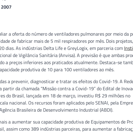
2007
liar a oferta do número de ventiladores pulmonares por meio da 
ade de fabricar mais de 5 mil respiradores por mês. Dois projetos,
0 dias. As indústrias Delta Life e GreyLogix, em parceria com
Inst
acional de Vigilância Sanitária (Anvisa). A previsão é que ambas p
o a preços inferiores aos praticados atualmente. Destaca-se ta
apacidade produtiva de 10 para 100 ventiladores ao mês.
s a prevenir, diagnosticar e tratar os efeitos do Covid-19. A Re
 a partir da chamada “Missão contra a Covid-19” do Edital de Inov
res do Brasil, lançada em 18 de março, investiu R$ 29 milhões no
ala nacional. Os recursos foram aplicados pelo SENAI, pela Empr
 Agência Brasileira de Desenvolvimento Industrial (ABDI).
ionais a aumentar sua capacidade produtiva de Equipamentos de Pr
asil, assim como 389 indústrias parceiras, para aumentar a fabrica