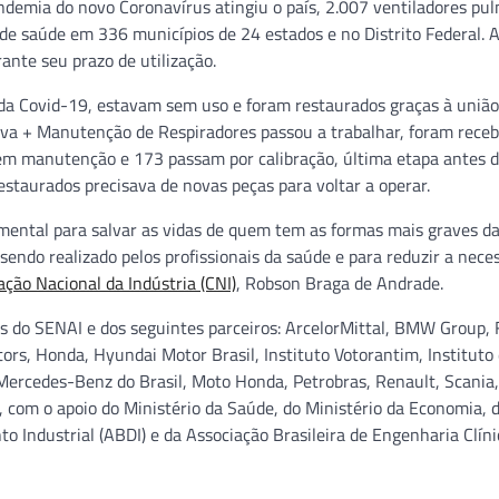
andemia do novo Coronavírus atingiu o país, 2.007 ventiladores pu
de saúde em 336 municípios de 24 estados e no Distrito Federal. 
ante seu prazo de utilização.
da Covid-19, estavam sem uso e foram restaurados graças à união
tiva + Manutenção de Respiradores passou a trabalhar, foram receb
 em manutenção e 173 passam por calibração, última etapa antes 
staurados precisava de novas peças para voltar a operar.
amental para salvar as vidas de quem tem as formas mais graves d
sendo realizado pelos profissionais da saúde e para reduzir a nece
ção Nacional da Indústria (CNI)
, Robson Braga de Andrade.
es do SENAI e dos seguintes parceiros: ArcelorMittal, BMW Group, 
ors, Honda, Hyundai Motor Brasil, Instituto Votorantim, Instituto
 Mercedes-Benz do Brasil, Moto Honda, Petrobras, Renault, Scania,
il, com o apoio do Ministério da Saúde, do Ministério da Economia, 
o Industrial (ABDI) e da Associação Brasileira de Engenharia Clíni