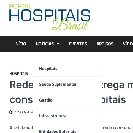
Skip
to
content
INÍCIO
NOTÍCIAS
EVENTOS
ARTIGOS
VÍDE
Hospitais
HOSPITAIS
Rede voluntária entrega m
Saúde Suplementar
consertados a hospitais
Gestão
12/08/2020
Infraestrutura
A solidariedade de mais de 700 voluntários de rede coordena
Entidades Setoriais