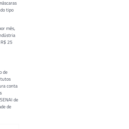
 máscaras
do tipo
por mês,
ndústria
e R$ 25
o de
itutos
ura conta
s
s SENAI de
ade de