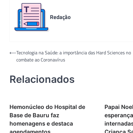
Redação
Navegação
⟵
Tecnologia na Saúde: a importância das Hard Sciences no
combate ao Coronavírus
de
Post
Relacionados
Hemonúcleo do Hospital de
Papai Noel
Base de Bauru faz
esperança
homenagens e destaca
internadas
agendamentos
Criança S