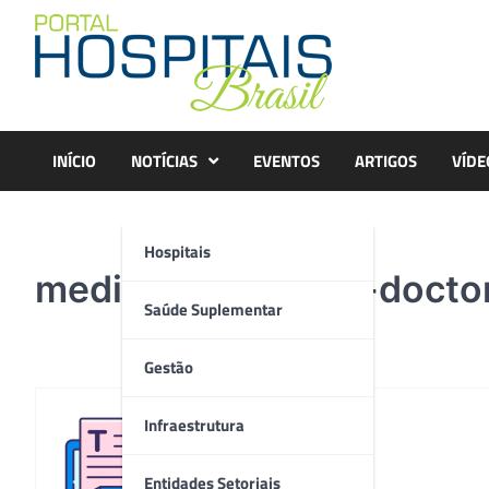
Skip
to
content
INÍCIO
NOTÍCIAS
EVENTOS
ARTIGOS
VÍDE
Hospitais
medical-physician-doct
Saúde Suplementar
Gestão
Infraestrutura
Redação
Entidades Setoriais