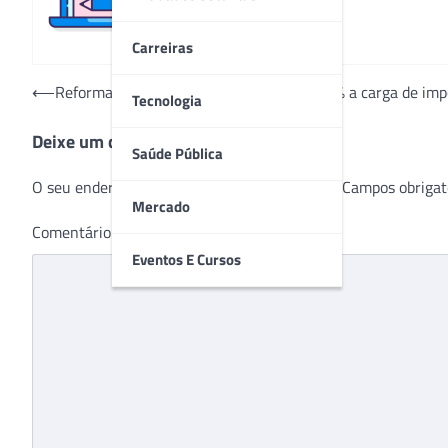
Carreiras
Navegação
⟵
Reforma tributária pode aumentar em 75% a carga de imp
Tecnologia
de
Deixe um comentário
Post
Saúde Pública
O seu endereço de e-mail não será publicado.
Campos obrigat
Mercado
Comentário
*
Eventos E Cursos