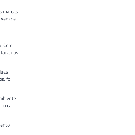
as marcas
o vem de
a. Com
utada nos
duas
s, foi
ambiente
 força
mento