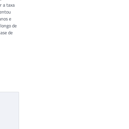
r a taxa
sentou
anos e
longo de
nase de