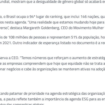
ndial, mostram que a desigualdade de gênero global só acabará 
 o Brasil ocupa o 94º lugar do ranking, que inclui 146 nações, q
dos nesta agenda. “Uma realidade que estamos mudando hoje para
dverso”, destaca Margareth Goldenberg, CEO do Movimento Mulher
ais de 108 milhões de pessoas e representam 51% da população, 
m 2021. Outro indicador de esperança listado no documento é a r
observa a CEO. “Temos números que reforçam o aumento de estratég
que as empresas compreendem que hoje que equidade não se trata 
ionar negócios e cabe às organizações se manterem ativas na adoç
ando patamar de prioridade na agenda estratégica das organizaçõ
a, a pauta reflete também a importância da agenda ESG para as e
ntro das companhias globais.