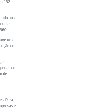
em 132
uando aos
 que as
 360.
houve uma
edução do
ias
apenas de
ão de
es. Para
mpresas e