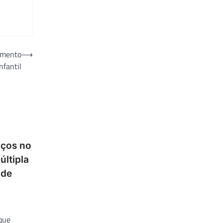
imento
⟶
infantil
nços no
últipla
 de
que