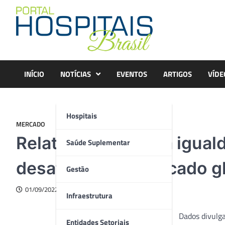
Skip
to
content
INÍCIO
NOTÍCIAS
EVENTOS
ARTIGOS
VÍDE
Hospitais
MERCADO
Relatório destaca a igua
Saúde Suplementar
desafio para o mercado g
Gestão
01/09/2022
Infraestrutura
Dados divulga
Entidades Setoriais