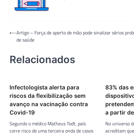
Navegação
⟵
Artigo – Força de aperto de mão pode sinalizar sérios pro
de saúde
de
Post
Relacionados
Infectologista alerta para
83% das e
riscos da flexibilização sem
dispositi
avanço na vacinação contra
pretendem
Covid-19
a partir d
Segundo o médico Matheus Todt, país
No universo d
corre risco de uma terceira onda de casos
acreditam que