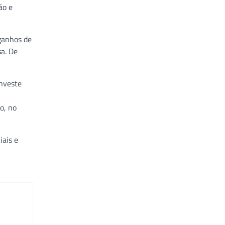
ão e
ganhos de
a. De
investe
o, no
iais e