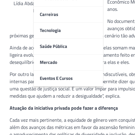
Econômico Mu
Lídia Abdalla, Presidente do Grupo Sabin
anos.
Medicina Diagnóstica
Carreiras
No documento,
avanços obti
Tecnologia
próximas gerações não se vejam diante de um cenário tão a
Saúde Pública
Ainda de acordo com o report, no Brasil, onde elas somam m
ligeira evolução, em comparação com o levantamento feito e
desequilíbrio das oportunidades oferecidas para elas e eles.
Mercado
Por outro lado, os avanços desta agenda são indiscutíveis, 
Eventos E Cursos
internas para equidade de gênero, o que nos permite dizer 
uma questão de justiça social. É um valor ímpar para impuls
medidas que ajudem a reduzir a desigualdade”, explica.
Atuação da iniciativa privada pode fazer a diferença
Cada vez mais pertinente, a equidade de gênero vem conquist
além dos avanços das métricas em favor da ascensão feminin
o amadurecimento das políticas de diversidade e inclusão, de