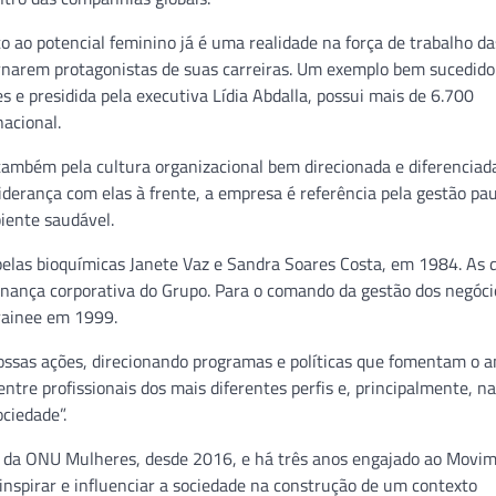
o ao potencial feminino já é uma realidade na força de trabalho d
 tornarem protagonistas de suas carreiras. Um exemplo bem sucedid
 e presidida pela executiva Lídia Abdalla, possui mais de 6.700
nacional.
também pela cultura organizacional bem direcionada e diferenciad
derança com elas à frente, a empresa é referência pela gestão pa
iente saudável.
elas bioquímicas Janete Vaz e Sandra Soares Costa, em 1984. As 
ança corporativa do Grupo. Para o comando da gestão dos negócio
trainee em 1999.
nossas ações, direcionando programas e políticas que fomentam o 
ntre profissionais dos mais diferentes perfis e, principalmente, na
ciedade”.
, da ONU Mulheres, desde 2016, e há três anos engajado ao Movi
inspirar e influenciar a sociedade na construção de um contexto