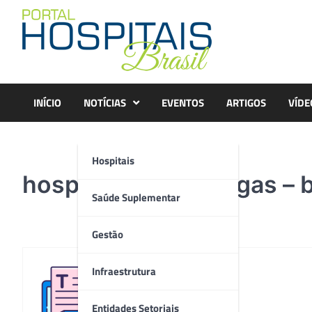
Skip
to
content
INÍCIO
NOTÍCIAS
EVENTOS
ARTIGOS
VÍDE
Hospitais
hospital carlos chagas – 
Saúde Suplementar
Gestão
Infraestrutura
Redação
Entidades Setoriais