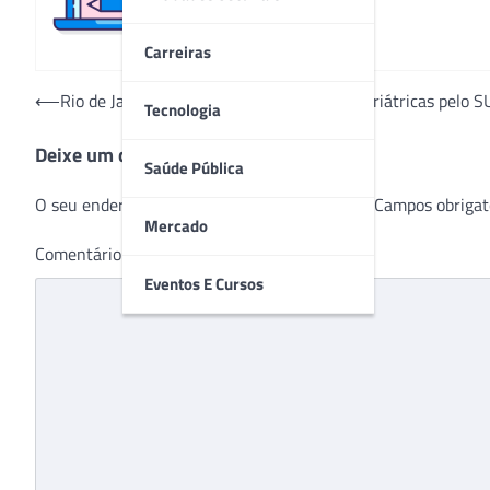
Carreiras
Navegação
⟵
Rio de Janeiro bate recorde de cirurgias bariátricas pelo S
Tecnologia
de
Deixe um comentário
Post
Saúde Pública
O seu endereço de e-mail não será publicado.
Campos obrigat
Mercado
Comentário
*
Eventos E Cursos