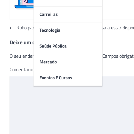
Carreiras
Navegação
⟵
Robô para cirurgia robótica ortopédica passa a estar disp
Tecnologia
de
Deixe um comentário
Post
Saúde Pública
O seu endereço de e-mail não será publicado.
Campos obrigat
Mercado
Comentário
*
Eventos E Cursos