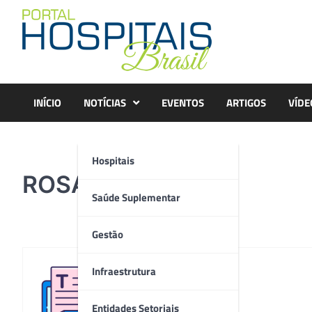
Skip
to
content
INÍCIO
NOTÍCIAS
EVENTOS
ARTIGOS
VÍDE
Hospitais
ROSA-Knee2
Saúde Suplementar
Gestão
Infraestrutura
Redação
Entidades Setoriais