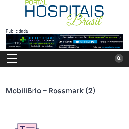
Skip
to
content
Publicidade
Mobilißrio – Rossmark (2)