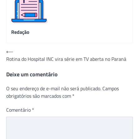
Redação
Navegação
⟵
Rotina do Hospital INC vira série em TV aberta no Paraná
de
Post
Deixe um comentário
O seu endereço de e-mail não será publicado.
Campos
obrigatórios são marcados com
*
Comentário
*