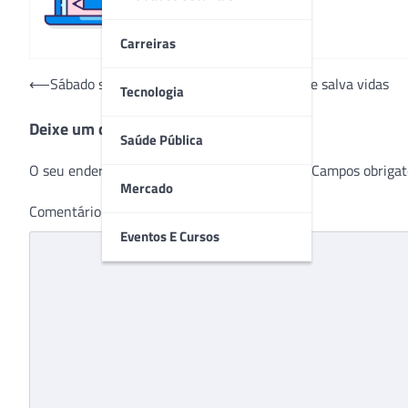
Carreiras
Navegação
⟵
Sábado sem Câncer: uma ação solidária que salva vidas
Tecnologia
de
Deixe um comentário
Post
Saúde Pública
O seu endereço de e-mail não será publicado.
Campos obrigat
Mercado
Comentário
*
Eventos E Cursos