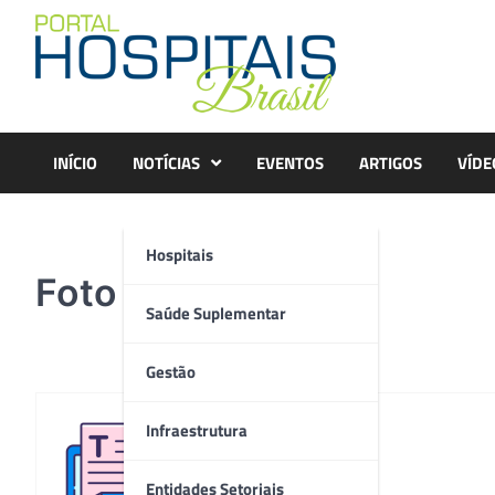
Skip
to
content
INÍCIO
NOTÍCIAS
EVENTOS
ARTIGOS
VÍDE
Hospitais
Foto 2
Saúde Suplementar
Gestão
Infraestrutura
Redação
Entidades Setoriais