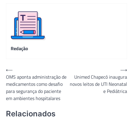
Redação
Navegação
⟵
⟶
OMS aponta administração de
Unimed Chapecó inaugura
de
medicamentos como desafio
novos leitos de UTI Neonatal
Post
para segurança do paciente
e Pediátrica
em ambientes hospitalares
Relacionados