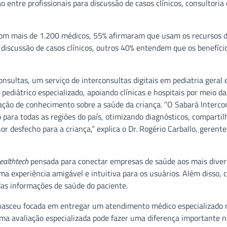
entre profissionais para discussão de casos clínicos, consultoria 
com mais de 1.200 médicos, 55% afirmaram que usam os recursos 
discussão de casos clínicos, outros 40% entendem que os benefíci
sultas, um serviço de interconsultas digitais em pediatria geral 
pediátrico especializado, apoiando clínicas e hospitais por meio d
ação de conhecimento sobre a saúde da criança. “O Sabará Interco
co para todas as regiões do país, otimizando diagnósticos, comparti
 desfecho para a criança,” explica o Dr. Rogério Carballo, gerent
ealthtech
pensada para conectar empresas de saúde aos mais diver
ma experiência amigável e intuitiva para os usuários. Além disso,
das informações de saúde do paciente.
nasceu focada em entregar um atendimento médico especializado 
ma avaliação especializada pode fazer uma diferença importante n