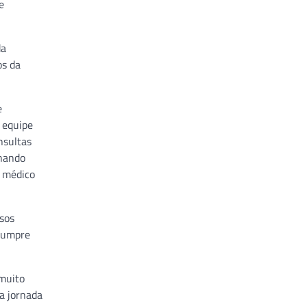
e
da
os da
e
a equipe
nsultas
lhando
e médico
sos
 cumpre
muito
a jornada