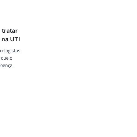
 tratar
 na UTI
rologistas
 que o
doença