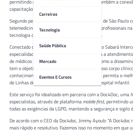
permitindo não só as consultas
online
, como também a conexão 
capacitação médica.
Carreiras
Segundo pesquisa realizada pela Universidade de São Paulo 
telemedicina para se conectarem com outros profissionais na 
Tecnologia
tecnologia contribuem para a sua capacitação.
Saúde Pública
Conectado com esse movimento de inovação, o Sabará Intercon
especialidades pediátricas, vem colaborar para a atendimento 
de médicos do Sabará Hospital Infantil, bem como a dissemin
Mercado
tem o objetivo de levar toda a expertise de nosso corpo clíni
conhecimento médico e potencializando o que permita o melhor
Eventos E Cursos
de Linhas de Cuidado e Inovação do Sabará Hospital Infantil.
Este serviço foi idealizado em parceria com a Doc4Doc, uma
h
especialistas, através de plataforma
mobile-first
, permitindo u
todas as exigências da LGPD, mantendo a segurança e sigilo 
De acordo com o CEO da Doc4doc, Jimmy Ayoub: “A Doc4doc 
mais rápido e resolutivo. Fazemos isso no momento em que u