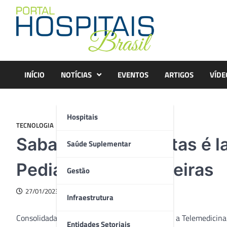
Skip
to
content
INÍCIO
NOTÍCIAS
EVENTOS
ARTIGOS
VÍDE
Hospitais
TECNOLOGIA
Sabará Interconsultas é
Saúde Suplementar
Pediatria sem fronteiras
Gestão
27/01/2023
Infraestrutura
Consolidada durante a pandemia de Covid-19, a Telemedicina vei
Entidades Setoriais