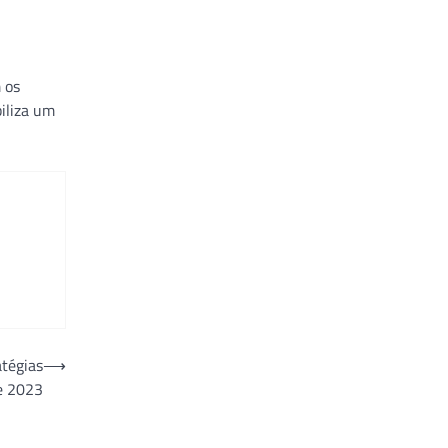
 os
iliza um
tégias
⟶
e 2023