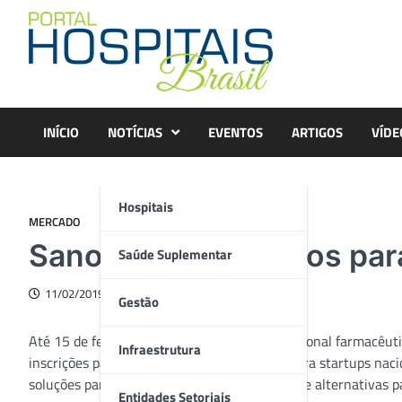
Skip
to
content
INÍCIO
NOTÍCIAS
EVENTOS
ARTIGOS
VÍDE
Hospitais
MERCADO
Sanofi lança desafios par
Saúde Suplementar
11/02/2019
Gestão
Até 15 de fevereiro, a Sanofi, maior multinacional farmacêu
Infraestrutura
inscrições para o desafio VivaTech, voltado para startups nac
soluções para o diagnóstico de doenças raras e alternativas 
Entidades Setoriais