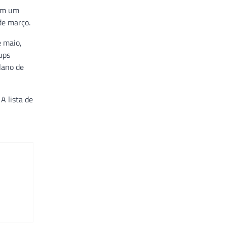
 em um
de março.
e maio,
ups
lano de
A lista de