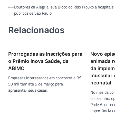
Navegação
⟵
Doutores da Alegria leva Bloco do Riso Frouxo a hospitais
públicos de São Paulo
de
Post
Relacionados
Prorrogadas as inscrições para
Novo episó
o Prêmio Inova Saúde, da
animada r
ABIMO
da implem
muscular 
Empresas interessadas em concorrer a R$
neonatal
50 mil têm até 5 de março para
apresentar seus cases.
No mês da con
do pezinho, e
Pode Acontecer
importância 