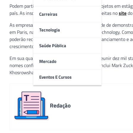
Podem participar da seleção empresas com projetos em estág
país. As inscrições são gratuitas e podem ser feitas no
site
do
Carreiras
As empresas selecionadas terão a oportunidade de demonstrar
Tecnologia
em Paris, na França, durante o evento Viva Technology. Como 
poderão receber ainda coaching, mentoria, financiamento e a
Saúde Pública
crescimento.
Em sua quarta edição, o Viva Technology irá reunir dez mil st
Mercado
nomes confirmados para o evento deste ano inclui Mark Zuck
Khosrowshani, CEO da UBER.
Eventos E Cursos
Redação