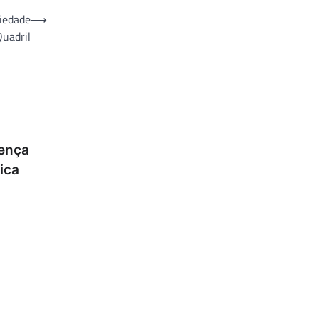
iedade
⟶
Quadril
sença
ica