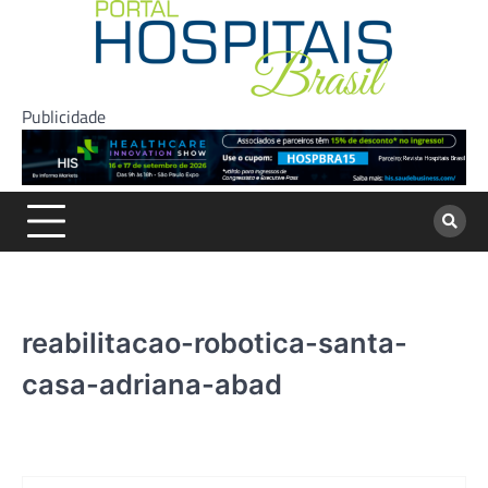
Skip
to
content
Publicidade
reabilitacao-robotica-santa-
casa-adriana-abad