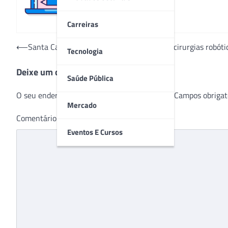
Carreiras
Navegação
⟵
Santa Casa de Porto Alegre completa 100 cirurgias robóti
Tecnologia
de
Deixe um comentário
Post
Saúde Pública
O seu endereço de e-mail não será publicado.
Campos obrigat
Mercado
Comentário
*
Eventos E Cursos