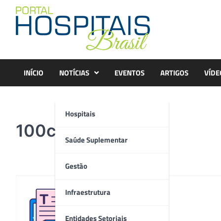
Skip
to
content
INÍCIO
NOTÍCIAS
EVENTOS
ARTIGOS
VÍDE
Hospitais
100cir-rob-7_2
Saúde Suplementar
Gestão
Infraestrutura
Redação
Entidades Setoriais