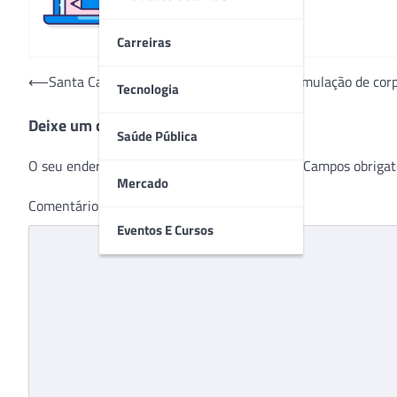
Carreiras
Navegação
⟵
Santa Casa insere tecnologia de eletroestimulação de corp
Tecnologia
de
Deixe um comentário
Post
Saúde Pública
O seu endereço de e-mail não será publicado.
Campos obrigat
Mercado
Comentário
*
Eventos E Cursos