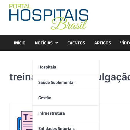
Skip
to
content
INÍCIO
NOTÍCIAS
EVENTOS
ARTIGOS
VÍDE
Hospitais
treinamento @ divulgaçã
Saúde Suplementar
Gestão
Infraestrutura
Redação
Entidades Setoriais