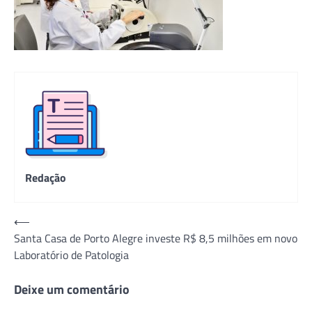
Redação
Navegação
⟵
Santa Casa de Porto Alegre investe R$ 8,5 milhões em novo
de
Laboratório de Patologia
Post
Deixe um comentário