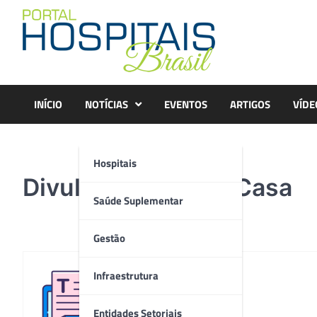
Skip
to
content
INÍCIO
NOTÍCIAS
EVENTOS
ARTIGOS
VÍDE
Hospitais
Divulgação-Santa Casa
Saúde Suplementar
Gestão
Infraestrutura
Redação
Entidades Setoriais