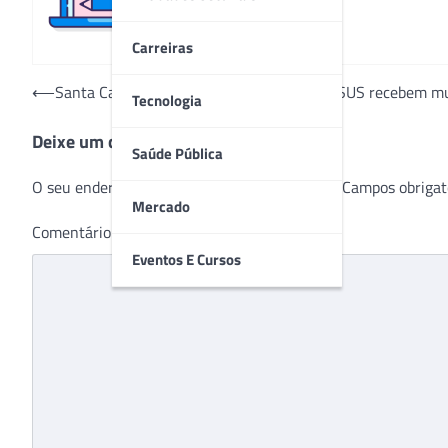
Carreiras
Navegação
⟵
Santa Casa de Porto Alegre: Pacientes do SUS recebem mut
Tecnologia
de
Deixe um comentário
Post
Saúde Pública
O seu endereço de e-mail não será publicado.
Campos obrigat
Mercado
Comentário
*
Eventos E Cursos