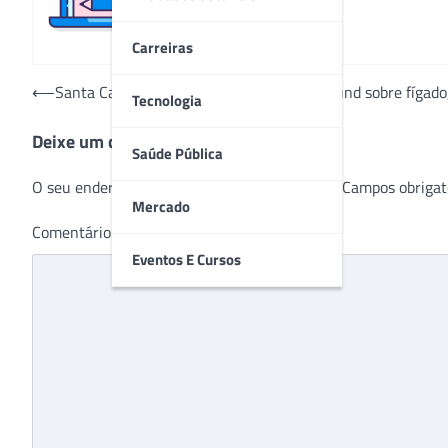
Carreiras
Navegação
⟵
Santa Casa de Porto Alegre realiza webround sobre fígado,
Tecnologia
de
Deixe um comentário
Post
Saúde Pública
O seu endereço de e-mail não será publicado.
Campos obrigat
Mercado
Comentário
*
Eventos E Cursos