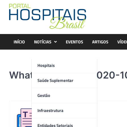
Skip
to
content
INÍCIO
NOTÍCIAS
EVENTOS
ARTIGOS
VÍDE
Hospitais
WhatsApp Image 2020-10
Saúde Suplementar
Gestão
Infraestrutura
Redação
Entidades Setoriais