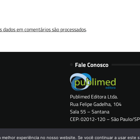
s dados em comentários são processados
.
Fale Conosco
Publimed Editora Ltda.
Rua Felipe Gadelha, 104
Sala 55 – Santana
CEP: 02012-120 – São Paulo/SP
Copyright © 2026
HOSPITAIS BRASIL
a melhor experiência no nosso website. Se você continuar a usar este s