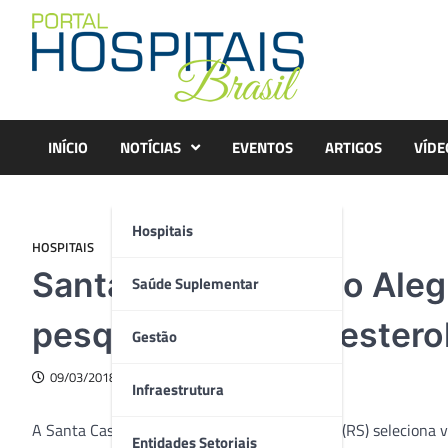
Skip
to
content
INÍCIO
NOTÍCIAS
EVENTOS
ARTIGOS
VÍDE
Hospitais
HOSPITAIS
Santa Casa de Porto Aleg
Saúde Suplementar
pesquisa sobre colestero
Gestão
09/03/2018
Infraestrutura
A Santa Casa de Misericórdia de Porto Alegre (RS) seleciona
Entidades Setoriais