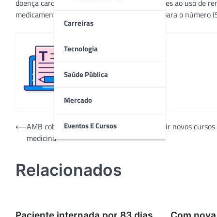
doença cardiovascular, e que sejam intolerantes ao uso de rem
medicamento. Interessados devem telefonar para o número (5
Carreiras
Tecnologia
Redação
Saúde Pública
Mercado
Navegação
Eventos E Cursos
⟵
AMB cobra do governo decreto para impedir novos cursos
medicina
de
Post
Relacionados
Paciente internada por 83 dias
Com nova 