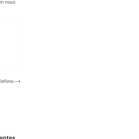
com novo
elefone
⟶
ientes