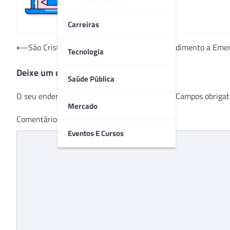
Carreiras
Navegação
⟵
São Cristóvão Saúde realiza Plano de Atendimento a Eme
Tecnologia
de
Deixe um comentário
Post
Saúde Pública
O seu endereço de e-mail não será publicado.
Campos obrigat
Mercado
Comentário
*
Eventos E Cursos