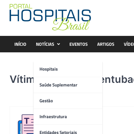
Skip
to
content
INÍCIO
NOTÍCIAS
EVENTOS
ARTIGOS
VÍDE
Hospitais
Vítima vermelha é entub
Saúde Suplementar
Gestão
Infraestrutura
Redação
Entidades Setoriais