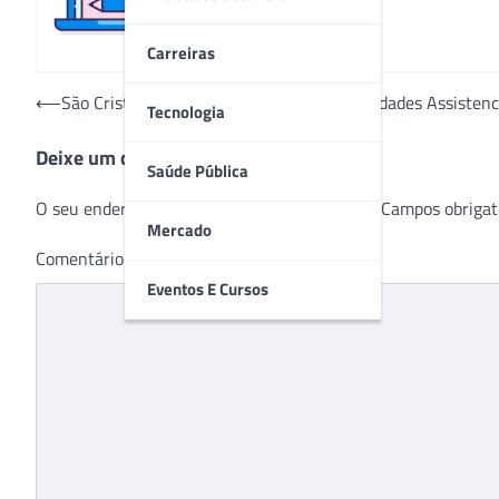
Carreiras
Navegação
⟵
São Cristóvão Saúde reestrutura duas Unidades Assistenc
Tecnologia
de
Deixe um comentário
Post
Saúde Pública
O seu endereço de e-mail não será publicado.
Campos obrigat
Mercado
Comentário
*
Eventos E Cursos