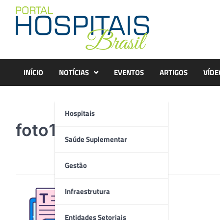
Skip
to
content
INÍCIO
NOTÍCIAS
EVENTOS
ARTIGOS
VÍDE
Hospitais
foto1
Saúde Suplementar
Gestão
Infraestrutura
Redação
Entidades Setoriais