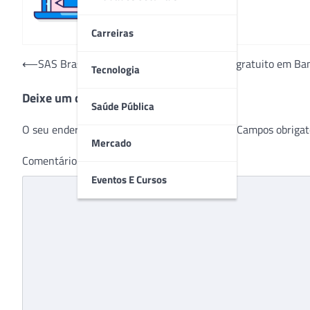
Carreiras
Navegação
⟵
SAS Brasil oferecerá atendimento médico gratuito em Ban
Tecnologia
de
Deixe um comentário
Post
Saúde Pública
O seu endereço de e-mail não será publicado.
Campos obrigat
Mercado
Comentário
*
Eventos E Cursos