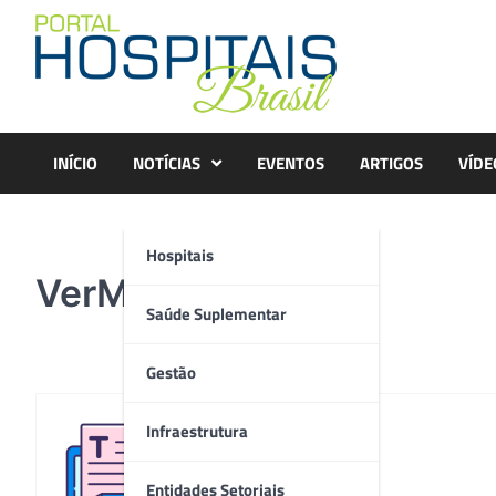
Skip
to
content
INÍCIO
NOTÍCIAS
EVENTOS
ARTIGOS
VÍDE
Hospitais
VerMagia_05
Saúde Suplementar
Gestão
Infraestrutura
Redação
Entidades Setoriais