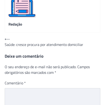
Redação
Navegação
⟵
Saúde: cresce procura por atendimento domiciliar
de
Post
Deixe um comentário
O seu endereço de e-mail não será publicado.
Campos
obrigatórios são marcados com
*
Comentário
*