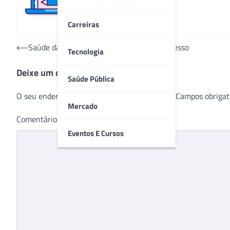
Carreiras
Navegação
⟵
Saúde das mãos e punhos é foco de Congresso
Tecnologia
de
Deixe um comentário
Post
Saúde Pública
O seu endereço de e-mail não será publicado.
Campos obrigat
Mercado
Comentário
*
Eventos E Cursos