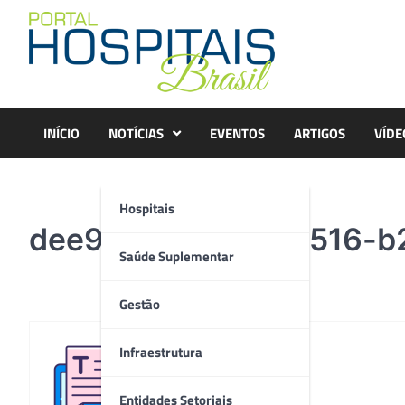
Skip
to
content
INÍCIO
NOTÍCIAS
EVENTOS
ARTIGOS
VÍDE
Hospitais
dee9455d-3305-4516-b
Saúde Suplementar
Gestão
Infraestrutura
Redação
Entidades Setoriais