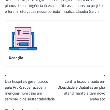
planos de contingência já eram práticas comuns no projeto,
e foram reforçadas nesse período”, finaliza Claudia Garcia.
Redação
Navegação
⟵
⟶
Dez hospitais gerenciados
Centro Especializado em
de
pela Pró-Saúde recebem
Obesidade e Diabetes amplia
Post
menções honrosas em
atendimento e tem novo
seminário de sustentabilidade
endereço