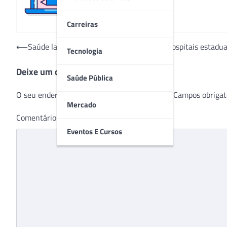
Carreiras
Navegação
⟵
Saúde lança edital de chamamento para hospitais estadua
Tecnologia
de
Deixe um comentário
Post
Saúde Pública
O seu endereço de e-mail não será publicado.
Campos obrigat
Mercado
Comentário
*
Eventos E Cursos