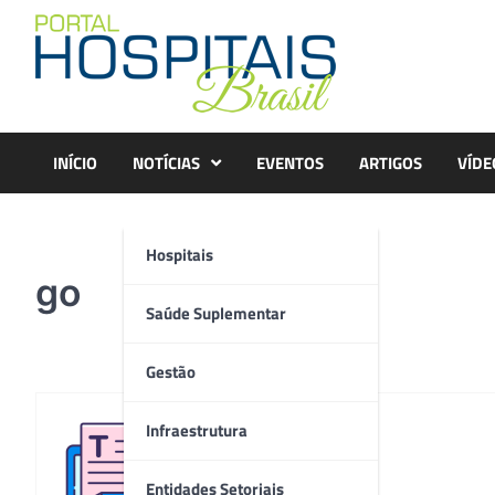
Skip
to
content
INÍCIO
NOTÍCIAS
EVENTOS
ARTIGOS
VÍDE
Hospitais
go
Saúde Suplementar
Gestão
Infraestrutura
Redação
Entidades Setoriais