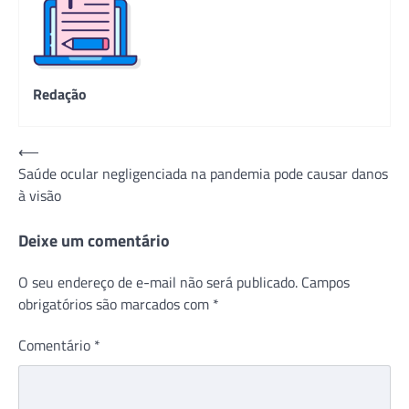
Redação
Navegação
⟵
Saúde ocular negligenciada na pandemia pode causar danos
de
à visão
Post
Deixe um comentário
O seu endereço de e-mail não será publicado.
Campos
obrigatórios são marcados com
*
Comentário
*