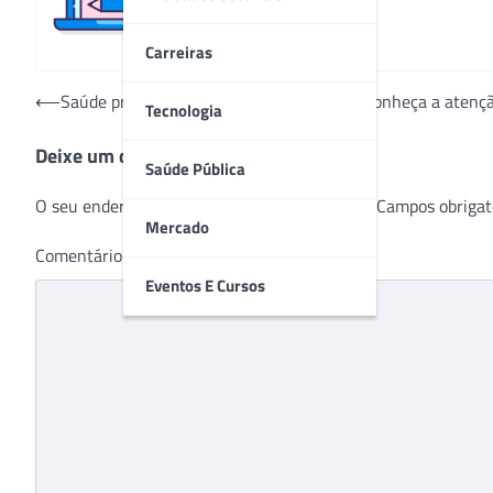
Carreiras
Navegação
⟵
Saúde preventiva que pode salvar vidas: Conheça a atenç
Tecnologia
de
Deixe um comentário
Post
Saúde Pública
O seu endereço de e-mail não será publicado.
Campos obrigat
Mercado
Comentário
*
Eventos E Cursos