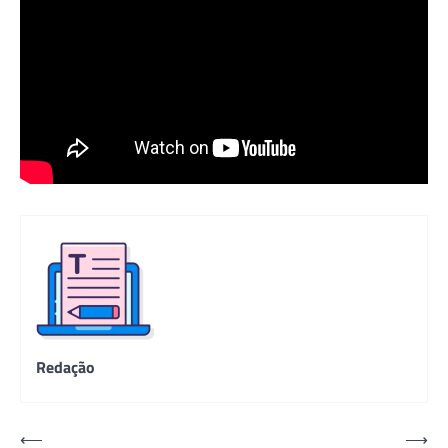
Redação
Navegação
⟵
⟶