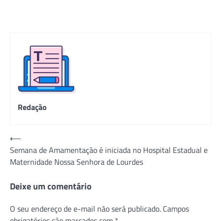
Redação
Navegação
⟵
Semana de Amamentação é iniciada no Hospital Estadual e
de
Maternidade Nossa Senhora de Lourdes
Post
Deixe um comentário
O seu endereço de e-mail não será publicado.
Campos
obrigatórios são marcados com
*