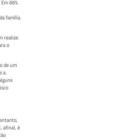
e. Em 66%
da família
m realize
ara o
to de um
e a
alguns
isco
entanto,
 afinal, é
tão