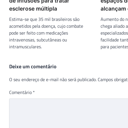
de Infusões para tratar
espaços d
esclerose múltipla
alcançam
Estima-se que 35 mil brasileiros são
Aumento do nú
acometidos pela doença, cujo combate
chega aliado
pode ser feito com medicações
especializado
intravenosas, subcutâneas ou
facilidade tan
intramusculares.
para pacientes
Deixe um comentário
O seu endereço de e-mail não será publicado.
Campos obrigat
Comentário
*