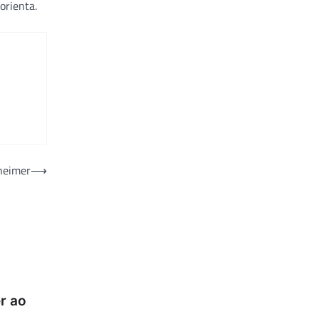
orienta.
heimer
⟶
r ao