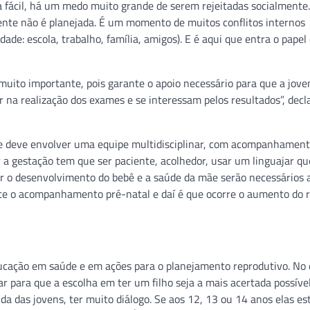
fa fácil, há um medo muito grande de serem rejeitadas socialment
cente não é planejada. É um momento de muitos conflitos internos
ade: escola, trabalho, família, amigos). E é aqui que entra o papel 
 muito importante, pois garante o apoio necessário para que a jove
 realização dos exames e se interessam pelos resultados”, decl
ente deve envolver uma equipe multidisciplinar, com acompanhamen
 a gestação tem que ser paciente, acolhedor, usar um linguajar qu
r o desenvolvimento do bebê e a saúde da mãe serão necessários 
te o acompanhamento pré-natal e daí é que ocorre o aumento do r
ducação em saúde e em ações para o planejamento reprodutivo. No 
r para que a escolha em ter um filho seja a mais acertada possível,
ida das jovens, ter muito diálogo. Se aos 12, 13 ou 14 anos elas es