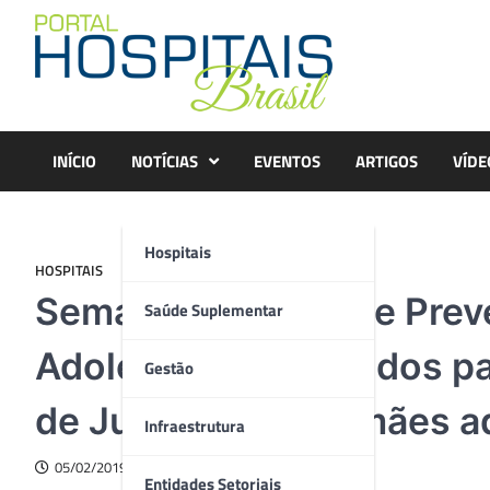
Skip
to
content
INÍCIO
NOTÍCIAS
EVENTOS
ARTIGOS
VÍDE
Hospitais
HOSPITAIS
Semana Nacional de Prev
Saúde Suplementar
Adolescência: 13% dos pa
Gestão
de Jundiaí são de mães 
Infraestrutura
05/02/2019
Entidades Setoriais