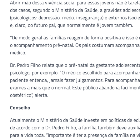
Abrir mão desta vivência social para essas jovens não é tare
dos casos, segundo o Ministério da Saúde, a gravidez adoles
(psicológicos: depressão, medo, insegurança) e externos (socied
e, claro, do futuro pai, que normalmente é jovem também.
“De modo geral as famílias reagem de forma positiva e isso é
o acompanhamento pré-natal. Os pais costumam acompanhar na
médico.
Dr. Pedro Filho relata que o pré-natal da gestante adolesc
psicólogo, por exemplo. “O médico escolhido para acompanhar
paciente entenda, jamais fazer julgamentos. Para acompanha
exames a mais que o normal. Este público abandona facilmen
obstétrico”, alerta.
Conselho
Atualmente o Ministério da Saúde investe em políticas de e
de acordo com o Dr. Pedro Filho, a família também deve auxilia
para a vida toda. “Importante é ter a presença da família na v