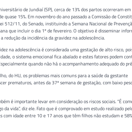
iversitário de Jundiaí (SP), cerca de 13% dos partos ocorreram e
 de quase 15%. Em novembro do ano passado a Comissão de Constit
Lei 512/11, do Senado, instituindo a Semana Nacional de Prevenç
na que incluir o dia 1º de fevereiro. O objetivo é disseminar info
a redução da incidência da gravidez na adolescência.
ez na adolescência é considerada uma gestação de alto risco, poi
ade, o sistema emocional fica abalado e estes fatores podem cont
 Especialmente quando não há o acompanhamento adequado do pré
ilho, do HU, os problemas mais comuns para a saúde da gestante
scer prematuros, antes da 37ª semana de gestação, com baixo peso
também é importante levar em consideração os riscos sociais. “É co
o da vida”, diz ele. Fato que é comprovado em estudo realizado pel
ras com idade entre 10 e 17 anos que têm filhos não estudam e 58