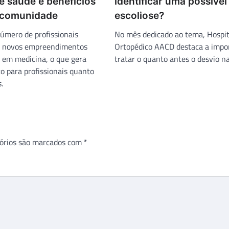
e saúde e benefícios
identificar uma possível
 comunidade
escoliose?
mero de profissionais
No mês dedicado ao tema, Hospit
 a novos empreendimentos
Ortopédico AACD destaca a impo
s em medicina, o que gera
tratar o quanto antes o desvio na
to para profissionais quanto
.
órios são marcados com
*