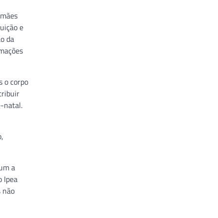
m mães
uição e
ão da
rmações
s o corpo
ribuir
-natal.
,
mum a
o Ipea
% não