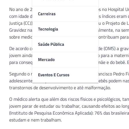
No ano de 2018, foram realizados 3.676 partos no Hospital Un
Carreiras
com idade dentre 10 e 19 anos. Em 2016 estes índices eram
Justiça (CCJ) da Câmara dos Deputados aprovou o Projeto de 
Tecnologia
Gravidez na Adolescência a ser realizada anualmente, na sema
sobre medidas preventivas e educativas que contribuam para 
Saúde Pública
De acordo com a Organização Mundial de Saúde (OMS) a gravid
jovem ainda não está completamente formado para a maternid
Mercado
para consequências maiores para a saúde da mãe e do bebê.
Segundo o médico ginecologista e obstetra Francisco Pedro F
Eventos E Cursos
adolescente são hipertensão e anemia. Já os bebês podem na
transtornos de desenvolvimento e até malformação.
O médico alerta que além dos riscos físicos e psicológicos, 
jovem parar de estudar ou trabalhar, causando efeitos ao long
(Instituto de Pesquisa Econômica Aplicada): 76% das brasilei
estudam e nem trabalham.