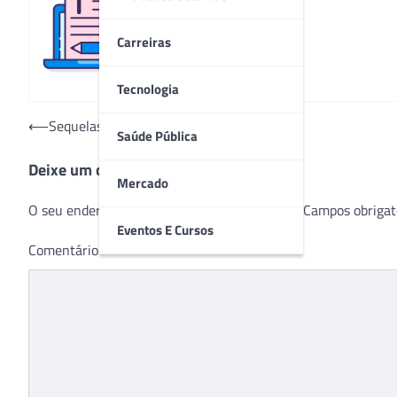
Redação
Carreiras
Tecnologia
Navegação
⟵
Sequelas e tratamentos pós-Covid-19
Saúde Pública
de
Deixe um comentário
Post
Mercado
O seu endereço de e-mail não será publicado.
Campos obrigat
Eventos E Cursos
Comentário
*