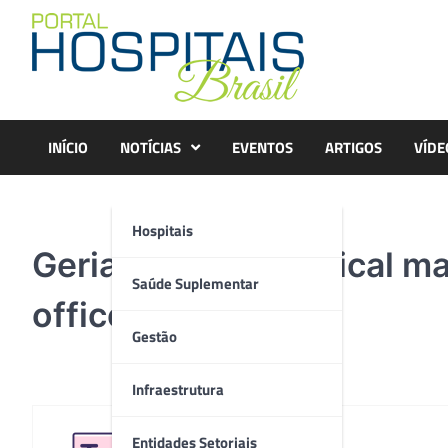
Skip
to
content
INÍCIO
NOTÍCIAS
EVENTOS
ARTIGOS
VÍDE
Hospitais
Geriatrician in medical ma
Saúde Suplementar
office
Gestão
Infraestrutura
Entidades Setoriais