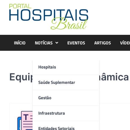
Skip
to
content
INÍCIO
NOTÍCIAS
EVENTOS
ARTIGOS
VÍDE
Hospitais
Equipe da Hemodinâmica 
Saúde Suplementar
Gestão
Infraestrutura
Redação
Entidades Setoriais