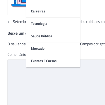
Carreiras
Navegação
⟵
Setembro Vermelho aborda a importância dos cuidados co
Tecnologia
de
Deixe um comentário
Post
Saúde Pública
O seu endereço de e-mail não será publicado.
Campos obrigat
Mercado
Comentário
*
Eventos E Cursos