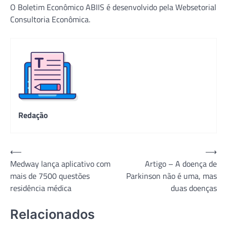
O Boletim Econômico ABIIS é desenvolvido pela Websetorial
Consultoria Econômica.
Redação
Navegação
⟵
⟶
Medway lança aplicativo com
Artigo – A doença de
de
mais de 7500 questões
Parkinson não é uma, mas
Post
residência médica
duas doenças
Relacionados