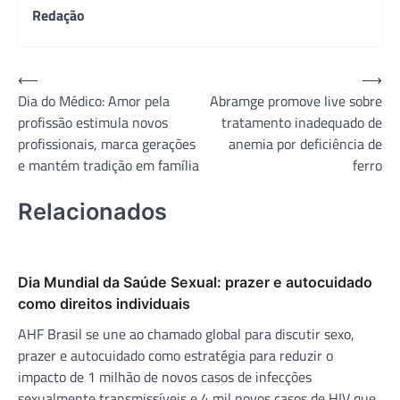
Redação
Navegação
⟵
⟶
Dia do Médico: Amor pela
Abramge promove live sobre
de
profissão estimula novos
tratamento inadequado de
Post
profissionais, marca gerações
anemia por deficiência de
e mantém tradição em família
ferro
Relacionados
Dia Mundial da Saúde Sexual: prazer e autocuidado
como direitos individuais
AHF Brasil se une ao chamado global para discutir sexo,
prazer e autocuidado como estratégia para reduzir o
impacto de 1 milhão de novos casos de infecções
sexualmente transmissíveis e 4 mil novos casos de HIV que