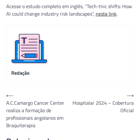
Acesse o estudo completo em inglês, “Tech-tnic shifts: How
AI could change industry risk landscapes”,
neste link
.
Redação
Navegação
⟵
⟶
A.C.Camargo Cancer Center
Hospitalar 2024 – Cobertura
de
realiza a formação de
Oficial
Post
profissionais angolanos em
Braquiterapia