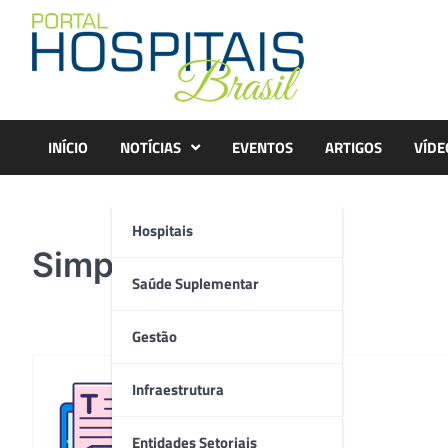
Skip
to
content
INÍCIO
NOTÍCIAS
EVENTOS
ARTIGOS
VÍDE
Hospitais
Simpósio – Foto 3
Saúde Suplementar
Gestão
Infraestrutura
Redação
Entidades Setoriais