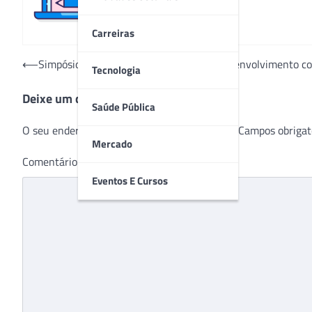
Carreiras
Navegação
⟵
Simpósio incentiva humanização e maior envolvimento co
Tecnologia
de
Deixe um comentário
Post
Saúde Pública
O seu endereço de e-mail não será publicado.
Campos obrigat
Mercado
Comentário
*
Eventos E Cursos