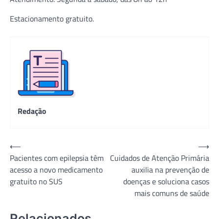
Estacionamento gratuito.
Redação
Navegação
⟵
⟶
Pacientes com epilepsia têm
Cuidados de Atenção Primária
de
acesso a novo medicamento
auxilia na prevenção de
Post
gratuito no SUS
doenças e soluciona casos
mais comuns de saúde
Relacionados