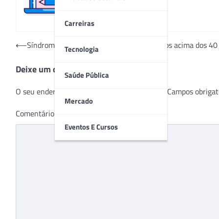
Carreiras
Navegação
⟵
Síndrome do grande trocanter afeta adultos acima dos 40
Tecnologia
de
Deixe um comentário
Post
Saúde Pública
O seu endereço de e-mail não será publicado.
Campos obrigat
Mercado
Comentário
*
Eventos E Cursos