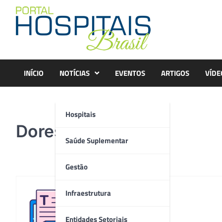
Skip
to
content
INÍCIO
NOTÍCIAS
EVENTOS
ARTIGOS
VÍDE
Hospitais
Dores-quadris
Saúde Suplementar
Gestão
Infraestrutura
Redação
Entidades Setoriais