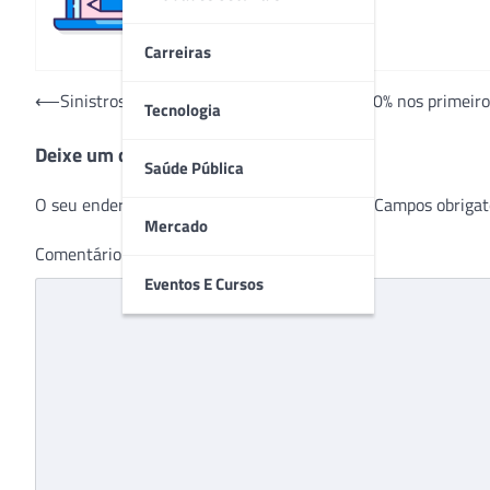
Carreiras
Navegação
⟵
Sinistros graves com ciclistas cresceram 30% nos primei
Tecnologia
de
Deixe um comentário
Post
Saúde Pública
O seu endereço de e-mail não será publicado.
Campos obrigat
Mercado
Comentário
*
Eventos E Cursos