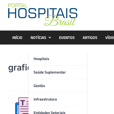
Skip
to
content
INÍCIO
NOTÍCIAS
EVENTOS
ARTIGOS
VÍDE
Hospitais
grafico1
Saúde Suplementar
Gestão
Infraestrutura
Redação
Entidades Setoriais